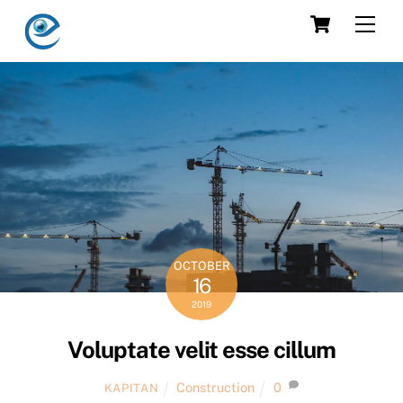
Skip
Cart
Men
to
content
OCTOBER
16
2019
Voluptate velit esse cillum
Construction
0
KAPITAN